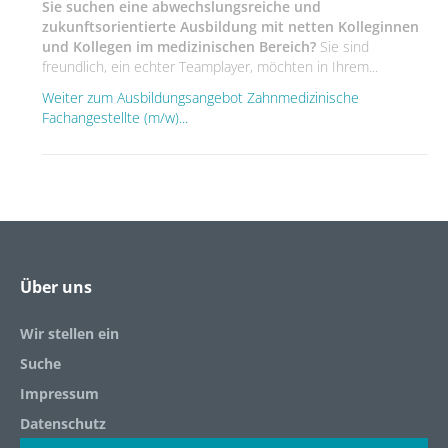
Sie suchen eine abwechslungsreiche und
zukunftsorientierte Ausbildung mit netten Kolleginnen
und Kollegen im medizinischen Bereich?
Sie sind
freundlich, ein echter Teamplayer, möchten in Ihrem...
Weiter zum Ausbildungsangebot Zahnmedizinische
Fachangestellte (m/w)...
Über uns
Wir stellen ein
Suche
Impressum
Datenschutz