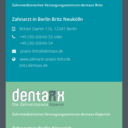
Zahnmedizinisches Versorgungszentrum dentaxx Britz
Zahnarzt in Berlin Britz Neukölln
Britzer Damm 116, 12347 Berlin
+49 (30) 60640-53 oder
+49 (30) 60640-54
praxis-britz@dentaxx.de
www.zahnarzt-praxis-britz.de
britz.dentaxx.de
Zahnmedizinisches Versorgungszentrum dentaxx Köpenick