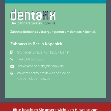
Zahnmedizinisches Versorgungszentrum dentaxx Köpenick
Zahnarzt in Berlin Köpenick
Grünauer Straße 40, 12557 Berlin
+49 (30) 6519085
praxis-koepenick@dentaxx.de
www.zahnarzt-praxis-koepenick.de
koepenick.dentaxx.de
Bitte beachten Sie unsere wichtigen Hinweise zum