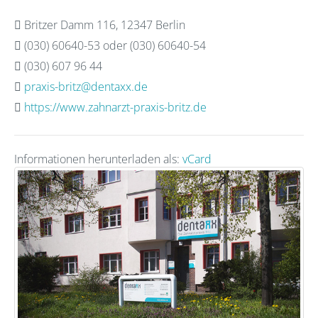
Britzer Damm 116, 12347 Berlin
(030) 60640-53 oder (030) 60640-54
(030) 607 96 44
praxis-britz@dentaxx.de
https://www.zahnarzt-praxis-britz.de
Informationen herunterladen als:
vCard