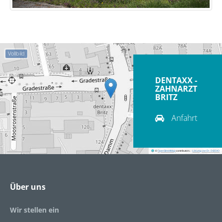
Vollbild
DENTAXX -
ZAHNARZT
BRITZ
Anfahrt
©
OpenStreetMap
contributors.
·
Lösung von Dr. DSGVO
Über uns
Wir stellen ein