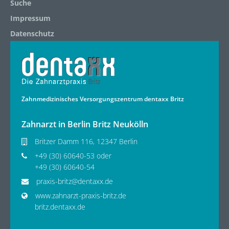
Suche
Impressum
Datenschutz
Zahnmedizinisches Versorgungszentrum dentaxx Britz
Zahnarzt in Berlin Britz Neukölln
Britzer Damm 116, 12347 Berlin
+49 (30) 60640-53 oder
+49 (30) 60640-54
praxis-britz@dentaxx.de
www.zahnarzt-praxis-britz.de
britz.dentaxx.de