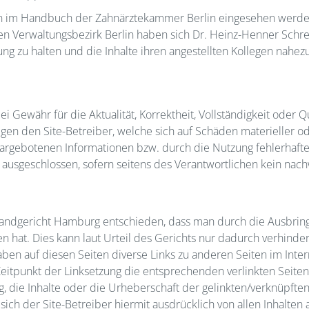
nn im Handbuch der Zahnärztekammer Berlin eingesehen werden
en Verwaltungsbezirk Berlin haben sich Dr. Heinz-Henner Schre
ng zu halten und die Inhalte ihren angestellten Kollegen nahez
 Gewähr für die Aktualität, Korrektheit, Vollständigkeit oder Qu
en den Site-Betreiber, welche sich auf Schäden materieller ode
argebotenen Informationen bzw. durch die Nutzung fehlerhafte
 ausgeschlossen, sofern seitens des Verantwortlichen kein nach
Landgericht Hamburg entschieden, dass man durch die Ausbringu
ten hat. Dies kann laut Urteil des Gerichts nur dadurch verhind
aben auf diesen Seiten diverse Links zu anderen Seiten im Internet
eitpunkt der Linksetzung die entsprechenden verlinkten Seiten f
g, die Inhalte oder die Urheberschaft der gelinkten/verknüpften
t sich der Site-Betreiber hiermit ausdrücklich von allen Inhalten 