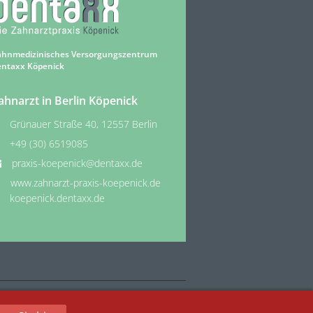
ahnmedizinisches Versorgungszentrum
entaxx Köpenick
ahnarzt in Berlin Köpenick
Grünauer Straße 40, 12557 Berlin
+49 (30) 6519085
praxis-koepenick@dentaxx.de
www.zahnarzt-praxis-koepenick.de
koepenick.dentaxx.de