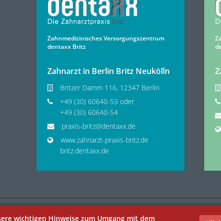
Zahnmedizinisches Versorgungszentrum
Z
dentaxx Britz
d
Zahnarzt in Berlin Britz Neukölln
Z
Britzer Damm 116, 12347 Berlin
+49 (30) 60640-53 oder
+49 (30) 60640-54
praxis-britz@dentaxx.de
www.zahnarzt-praxis-britz.de
britz.dentaxx.de
nsere wichtigen Hinweise zum Umgang mit dem