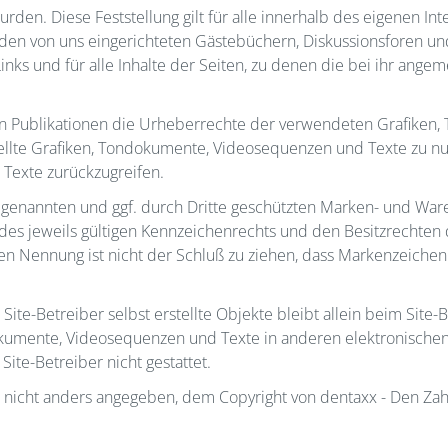
rden. Diese Feststellung gilt für alle innerhalb des eigenen I
den von uns eingerichteten Gästebüchern, Diskussionsforen und M
Links und für alle Inhalte der Seiten, zu denen die bei ihr ang
 allen Publikationen die Urheberrechte der verwendeten Grafik
tellte Grafiken, Tondokumente, Videosequenzen und Texte zu nut
exte zurückzugreifen.
s genannten und ggf. durch Dritte geschützten Marken- und War
s jeweils gültigen Kennzeichenrechts und den Besitzrechten 
en Nennung ist nicht der Schluß zu ziehen, dass Markenzeichen 
 Site-Betreiber selbst erstellte Objekte bleibt allein beim Site-B
umente, Videosequenzen und Texte in anderen elektronischen 
te-Betreiber nicht gestattet.
eit nicht anders angegeben, dem Copyright von dentaxx - Den Z