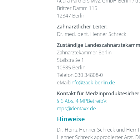
Acura Partners MVZ GmbH Berlin / d
Britzer Damm 116
12347 Berlin
Zahnärztlicher Leiter:
Dr. med. dent. Henner Schreck
Zuständige Landeszahnärztekamm
Zahnärztekammer Berlin
Stallstraße 1
10585 Berlin
Telefon:030 34808-0
eMail:
info@zaek-berlin.de
Kontakt für Medzinproduktesiche
§ 6 Abs. 4 MPBetreibV
:
mps@dentaxx.de
Hinweise
Dr. Heinz-Henner Schreck und Herr Fr
Henner Schreck approbierter Arzt. Di